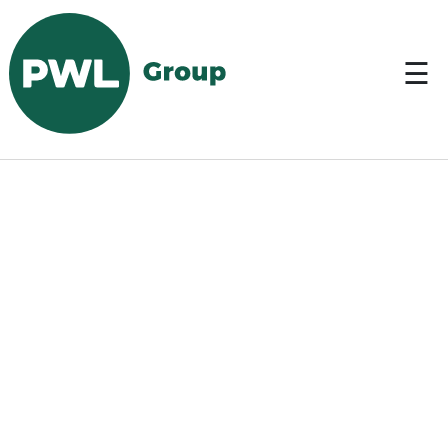
EN
☰
Start
> Services > Ports >
Containerschiffe
>
Neptun Container Agency
Services
Über
uns
Kontakt