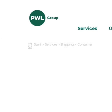
Services
Ü
Services
Start
> Services > Shipping >
Container
Über
uns
Kontakt