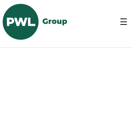
EN
☰
Start
> Services > Shipping >
Stückgut
Services
Über
uns
Kontakt