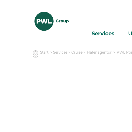
Services
Ü
Services
Start
> Services > Cruise >
Hafenagentur
>
PWL Por
Über
uns
Kontakt